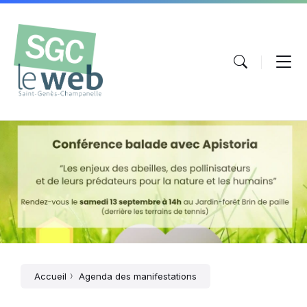
Aller
Passer
Atteindre
au
à
le
contenu
la
pied
navigation
de
principale
page
conférence
balade
avec
Apistoria
Accueil
Agenda des manifestations