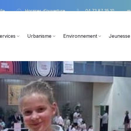
lle
Horaires d’ouverture
04 73 87 35 10
m
ervices
Urbanisme
Environnement
Jeunesse