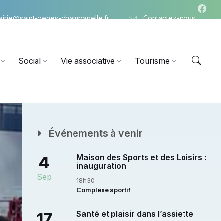
airie@saint-genes-champanelle.fr
Contactez-nous
Social
Vie associative
Tourisme
Événements à venir
Maison des Sports et des Loisirs :
4
inauguration
Sep
18h30
Complexe sportif
Santé et plaisir dans l’assiette
17