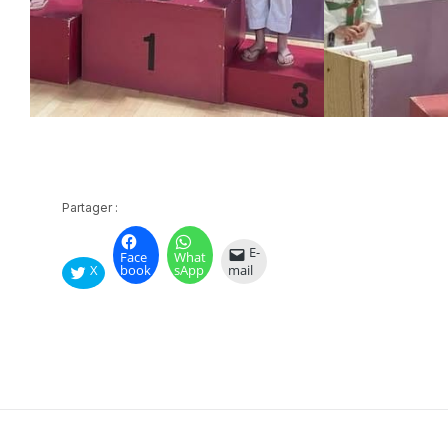
Partager :
E-
Face
What
X
book
sApp
mail