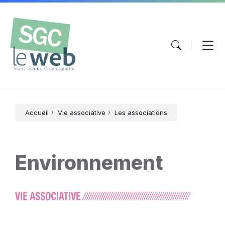
Aller
Passer
Atteindre
au
à
le
contenu
la
pied
navigation
de
principale
page
Accueil
Vie associative
Les associations
Environnement