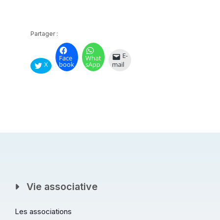
Partager :
E-
Face
What
X
book
sApp
mail
Vie associative
Les associations