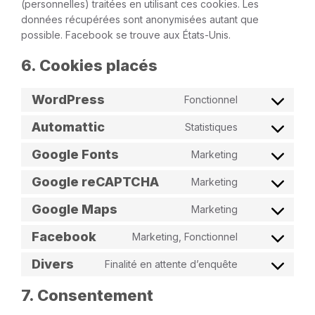
(personnelles) traitées en utilisant ces cookies. Les
données récupérées sont anonymisées autant que
possible. Facebook se trouve aux États-Unis.
6. Cookies placés
WordPress
Fonctionnel
Consent
to
service
Automattic
Statistiques
Consent
wordpress
to
service
Google Fonts
Marketing
Consent
automattic
to
service
Google reCAPTCHA
Marketing
Consent
google-
to
fonts
service
Google Maps
Marketing
Consent
google-
to
recaptcha
service
Facebook
Marketing, Fonctionnel
Consent
google-
to
maps
service
Divers
Finalité en attente d’enquête
Consent
facebook
to
service
7. Consentement
divers