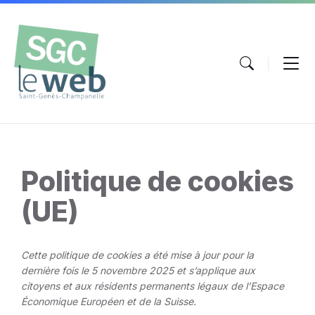
Aller
Passer
Atteindre
au
à
le
contenu
la
pied
navigation
de
principale
page
Politique de cookies
(UE)
Cette politique de cookies a été mise à jour pour la
dernière fois le 5 novembre 2025 et s’applique aux
citoyens et aux résidents permanents légaux de l’Espace
Économique Européen et de la Suisse.