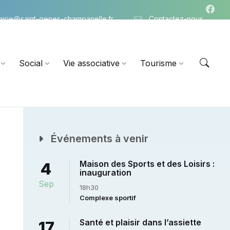
airie@saint-genes-champanelle.fr
Contactez-nous
Social
Vie associative
Tourisme
Événements à venir
Maison des Sports et des Loisirs :
4
inauguration
Sep
18h30
Complexe sportif
Santé et plaisir dans l’assiette
17