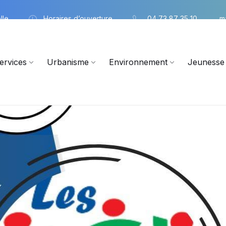
lle
Horaires d’ouverture
04 73 87 35 10
m
ervices
Urbanisme
Environnement
Jeunesse