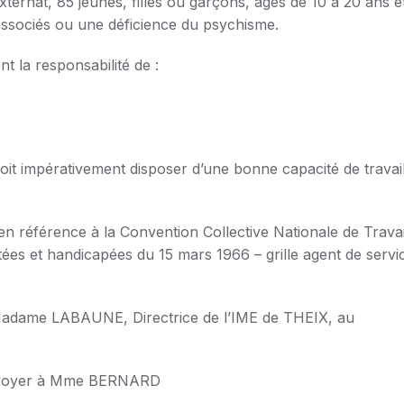
externat, 85 jeunes, filles ou garçons, âgés de 10 à 20 ans e
 associés ou une déficience du psychisme.
t la responsabilité de :
 doit impérativement disposer d’une bonne capacité de travai
n référence à la Convention Collective Nationale de Travai
ées et handicapées du 15 mars 1966 – grille agent de servi
Madame LABAUNE, Directrice de l’IME de THEIX, au
à envoyer à Mme BERNARD