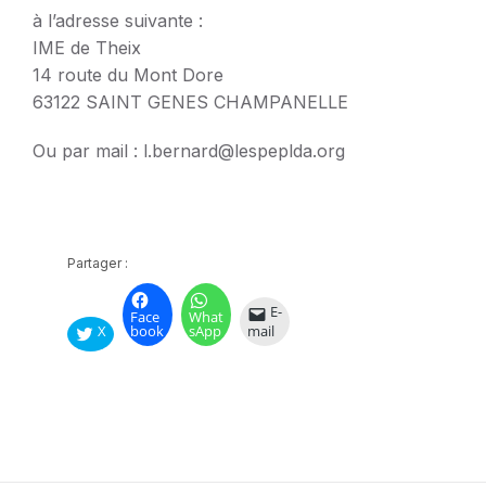
à l’adresse suivante :
IME de Theix
14 route du Mont Dore
63122 SAINT GENES CHAMPANELLE
Ou par mail : l.bernard@lespeplda.org
Partager :
E-
Face
What
X
book
sApp
mail