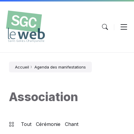
Aller
Passer
Atteindre
au
à
le
contenu
la
pied
navigation
de
principale
page
Accueil
Agenda des manifestations
Association
Tout
Cérémonie
Chant