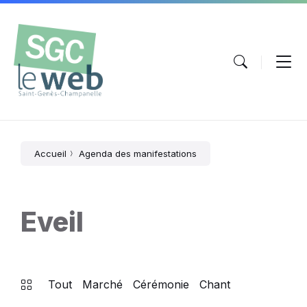
Aller
Passer
Atteindre
au
à
le
contenu
la
pied
navigation
de
principale
page
Accueil
Agenda des manifestations
Eveil
Tout
Marché
Cérémonie
Chant